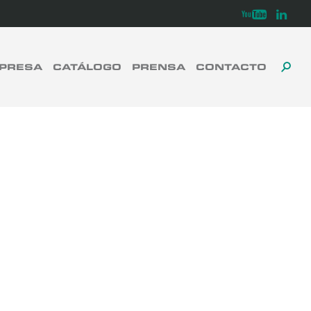
Youtube
Linkedi
PRESA
CATÁLOGO
PRENSA
CONTACTO
ALT
ALT
CERRAR
LA
LA
BÚ
BÚS