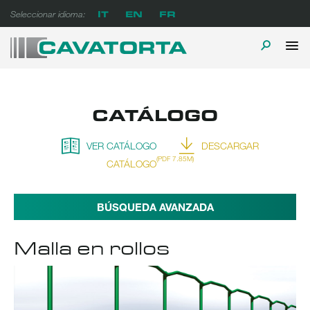
Ir
IT
EN
FR
Seleccionar idioma:
al
contenido
M
ALTERN
Cavatorta Espanol
A prova di tempo
PR
LA
CATÁLOGO
BÚSQUE
VER CATÁLOGO
DESCARGAR
(PDF 7.85M)
CATÁLOGO
BÚSQUEDA AVANZADA
Malla en rollos