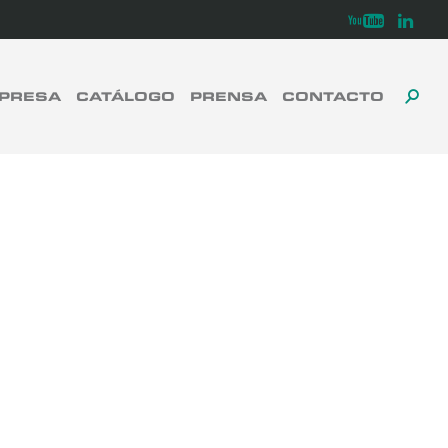
Youtube
Linkedi
PRESA
CATÁLOGO
PRENSA
CONTACTO
ALT
ALT
CERRAR
LA
LA
BÚ
BÚS