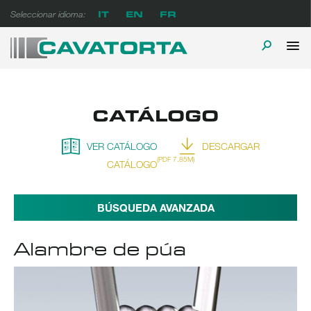
Ir
IT
EN
FR
Seleccionar idioma:
al
contenido
M
ALTERN
Cavatorta Espanol
A prova di tempo
PR
LA
CATÁLOGO
BÚSQUE
VER CATÁLOGO
DESCARGAR
(PDF 7.85M)
CATÁLOGO
BÚSQUEDA AVANZADA
Alambre de púa