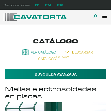
Ir
IT
EN
FR
Seleccionar idioma:
al
contenido
M
ALTERN
Cavatorta Espanol
A prova di tempo
PR
LA
CATÁLOGO
BÚSQUE
VER CATÁLOGO
DESCARGAR
(PDF 7.85M)
CATÁLOGO
BÚSQUEDA AVANZADA
Mallas electrosoldadas
en placas