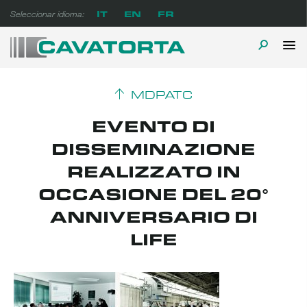
Ir
IT
EN
FR
Seleccionar idioma:
al
contenido
M
ALTERN
Cavatorta Espanol
A prova di tempo
PR
LA
MDPATC
BÚSQUE
EVENTO DI
DISSEMINAZIONE
REALIZZATO IN
OCCASIONE DEL 20°
ANNIVERSARIO DI
LIFE