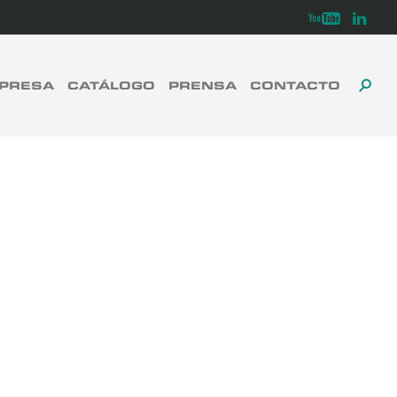
Youtube
Linkedi
PRESA
CATÁLOGO
PRENSA
CONTACTO
ALT
ALT
CERRAR
LA
LA
BÚ
BÚS