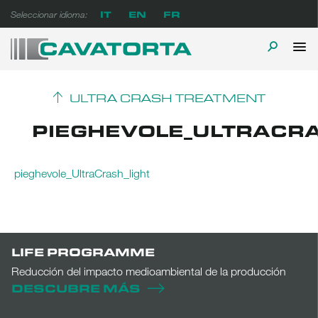
Ir
IT
EN
FR
Seleccionar idioma:
al
contenido
M
ALTERN
Cavatorta Espanol
A prova di tempo
PR
LA
ULTRA CRASH TREATMENT
BÚSQUE
PIEGHEVOLE_ULTRACRA
pieghevole_UltraCrash_light
LIFE PROGRAMME
Reducción del impacto medioambiental de la producción
DESCUBRE MÁS