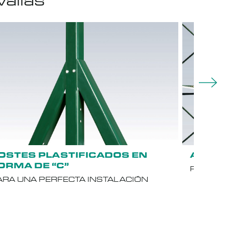
allas
OSTES PLASTIFICADOS EN
ACCE
ORMA DE “C”
PARA U
ARA UNA PERFECTA INSTALACIÓN