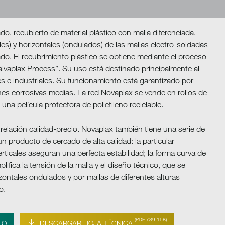
o, recubierto de material plástico con malla diferenciada.
ales) y horizontales (ondulados) de las mallas electro-soldadas
ado. El recubrimiento plástico se obtiene mediante el proceso
alvaplax Process”. Su uso está destinado principalmente al
es e industriales. Su funcionamiento está garantizado por
s corrosivas medias. La red Novaplax se vende en rollos de
una película protectora de polietileno reciclable.
relación calidad-precio. Novaplax también tiene una serie de
un producto de cercado de alta calidad: la particular
erticales aseguran una perfecta estabilidad; la forma curva de
lifica la tensión de la malla y el diseño técnico, que se
zontales ondulados y por mallas de diferentes alturas
o.
(PDF 789.16K)
TO
DESCARGAR HOJA TÉCNICA