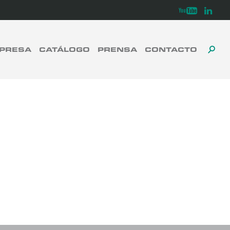
Youtube
Linkedi
PRESA
CATÁLOGO
PRENSA
CONTACTO
ALT
ALT
CERRAR
LA
LA
BÚ
BÚS