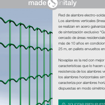
in
Italy
Red de alambre electro-soldad
Los alambres verticales (line
se realizan en acero galvaniz
de sinterización exclusivo “G
cercado de áreas residencial
más de 10 años en condicione
25 m, en pallets envueltos en 
Novaplax es la red con mejor 
características que lo hacen 
resistencia de los alambres v
los alambres horizontales simp
caracteriza por alambres hori
dispuestas en modo simétric
SOLICITAR PRESUPUES